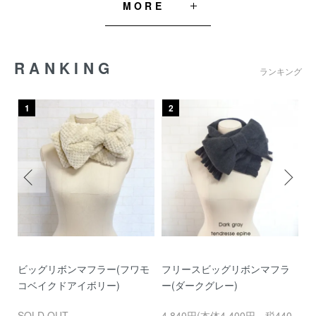
MORE
RANKING
ランキング
1
2
モ
ビッグリボンマフラー(フワモ
フリースビッグリボンマフラ
フ
コベイクドアイボリー)
ー(ダークグレー)
ー
0
SOLD OUT
4,840円(本体4,400円、税440
6