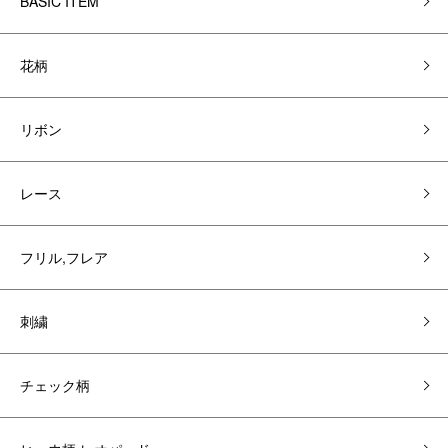
BASIC ITEM
花柄
リボン
レース
フリル,フレア
刺繍
チェック柄